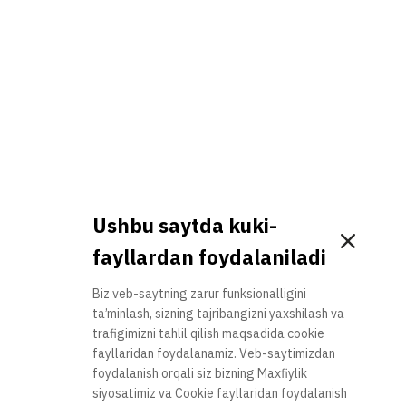
ic Quiz 2024
Ushbu saytda kuki-
fayllardan foydalaniladi
Biz veb-saytning zarur funksionalligini
ta’minlash, sizning tajribangizni yaxshilash va
trafigimizni tahlil qilish maqsadida cookie
fayllaridan foydalanamiz. Veb-saytimizdan
foydalanish orqali siz bizning Maxfiylik
siyosatimiz va Cookie fayllaridan foydalanish