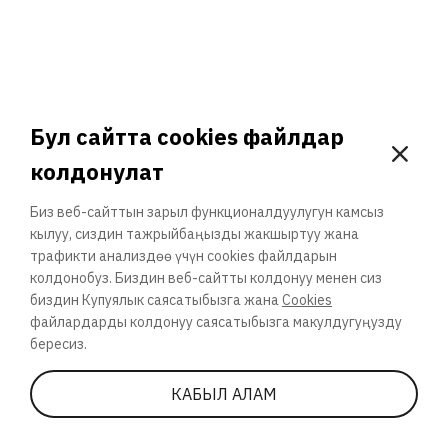
Global Atom
жүктөп алып баштадыңыз! Атомдук
3. Кайрадан катышасызбы?
технологияларды колдонуу тармактарынын
кайсынысы менен жакындан таанышалы?
Сиз бул теманы долбоордун 0% катышуучуларынан алда канча
Бул сайтта cookies файлдар
жакшыраак түшүнөт экенсиз!
колдонулат
Биз веб-сайттын зарыл функционалдуулугун камсыз
кылуу, сиздин тажрыйбаңызды жакшыртуу жана
трафикти анализдөө үчүн cookies файлдарын
колдонобуз. Биздин веб-сайтты колдонуу менен сиз
же
биздин Купуялык саясатыбызга жана
Cookies
файлардарды колдонуу саясатыбызга макулдугуңузду
бересиз.
КАТЫШУУ
КАБЫЛ АЛАМ
ӨЗҮҢҮЗДҮН ПОЧТАГА ЖӨНӨТҮҮ