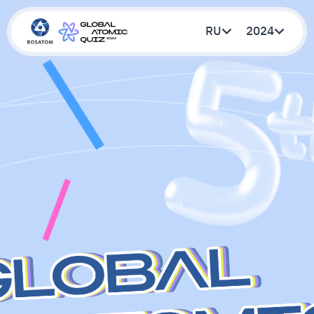
RU
2024
Создать напоминание
Оставь свою электронную почту, и
мы напомним тебе о старте
викторины