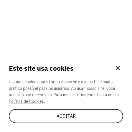
Global Atom
impressionante! Qual das aplicações
3. Você participará novamente?
nucleares devemos explorar a seguir?"
Você se saiu melhor do que 0% dos outros participantes!
Este site usa cookies
ou
Usamos cookies para tornar nosso site o mais funcional e
prático possível para os usuários. Ao usar nosso site, você
aceita o uso de cookies. Para mais informações, leia a nossa
Política de Cookies.
ENVIAR
VAMOS FAZER O QUIZ
ACEITAR
Compartilhar Quiz