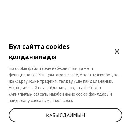
3. Сен қайтадан қатысасың ба?
Global Atom
саласымен жақынырақ танысамыз?
Сен бұл тақырыпты жоба қатысушыларының 0% -ына қарағанда
жақсы түсінесің!
Бұл сайтта cookies
қолданылады
Біз cookie файлдарын веб-сайттың қажетті
немесе
функционалдығын қамтамасыз ету, сіздің тәжірибеңізді
жақсарту және трафикті талдау үшін пайдаланамыз.
Біздің веб-сайтты пайдалану арқылы сіз біздің
құпиялылық саясатымызбен және
cookie
файлдарын
пайдалану саясатымен келісесіз.
ӨЗ ПОШТАҢА ЖІБЕРУ
ҚАТЫСУ
ҚАБЫЛДАЙМЫН
Бөлісу